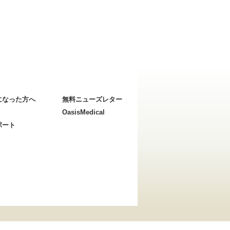
になった方へ
無料ニューズレター
OasisMedical
ポート