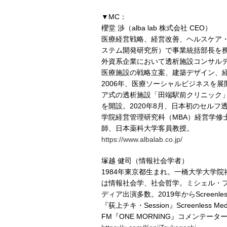
▼MC：
櫻堂 渉（alba lab 株式会社 CEO）
医療経営戦略、経営改善、ヘルスケア
ステム開発研究所）で事業統括部長を
外資系企業において透析施設コンサルテ
医療施設の戦略立案、建築デザイン、経
2006年、医療ソーシャルビジネスを展開
ア式の透析施設「田端駅前クリニック」
を開設。2020年8月、日本初のセルフ透析施設
学院経営管理研究科（MBA）経営学修
師、日本薬科大学客員教授。
https://www.albalab.co.jp/
塚越 健司（情報社会学者）
1984年東京都生まれ。一橋大学大学
は情報社会学、社会哲学。ミシェル・
ディア出演多数。2019年からScreenl
『荻上チキ・Session』Screenles
FM『ONE MORNING』コメンテー