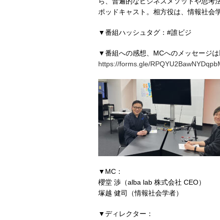
ら、普遍的なビジネスメソッドや思考
ポッドキャスト。相方役は、情報社会
▼番組ハッシュタグ：#誰ビジ
▼番組への感想、MCへのメッセージ
https://forms.gle/RPQYU2BawNYDqp
▼MC：
櫻堂 渉（alba lab 株式会社 CEO）
塚越 健司（情報社会学者）
▼ディレクター：