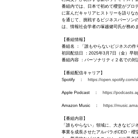
番組内では、日本で初めて櫻堂がプロ
に富んだキャリアヒストリーを語りな
を通じて、挑戦するビジネスパーソン
は、情報社会学者の塚越健司氏が務め
【番組情報】
番組名 ：「誰もやらないビジネスの作
初回配信日 ：2025年3月7日（金）
番組内容 ：パーソナリティ２名での対
【番組配信キャリア】
Spotify ：
https://open.spotify.c
Apple Podcast ：
https://podcasts.
Amazon Music ：
https://music.am
【番組内容】
「誰もやらない」領域に、大きなビジ
事業を成長させたアルバラボCEO・櫻