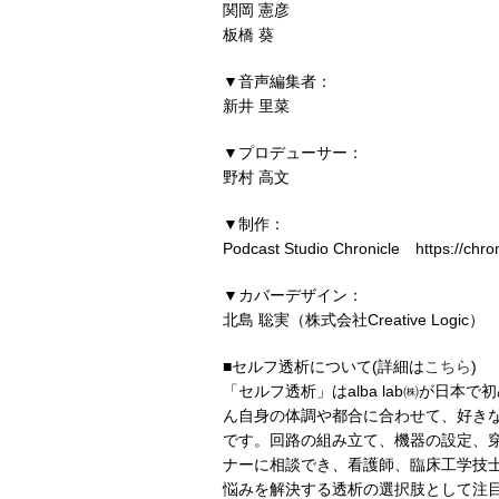
関岡 憲彦
板橋 葵
▼音声編集者：
新井 里菜
▼プロデューサー：
野村 高文
▼制作：
Podcast Studio Chronicle https://chron
▼カバーデザイン：
北島 聡実（株式会社Creative Logic）
■セルフ透析について(詳細は
こちら
)
「セルフ透析」はalba lab㈱が日
ん自身の体調や都合に合わせて、好き
です。回路の組み立て、機器の設定、
ナーに相談でき、看護師、臨床工学技
悩みを解決する透析の選択肢として注