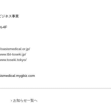
ルビジネス事業
ル4F
//oasismedical.or.jp/
www.tbt-toseki.jp/
/www.toseki.tokyo/
ical.mygbiz.com
› お知らせ一覧へ