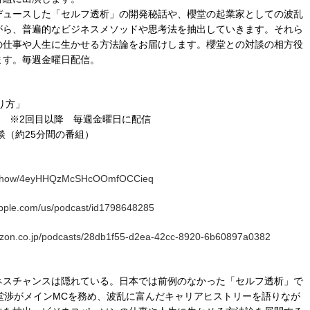
デュースした「セルフ透析」の開発秘話や、櫻堂の起業家としての波乱
がら、普遍的なビジネスメソッドや思考法を抽出していきます。それら
の仕事や人生に生かせる方法論をお届けします。櫻堂との対談の相方役
ます。毎週金曜日配信。
り方」
早朝 ※2回目以降 毎週金曜日に配信
談（約25分間の番組）
om/show/4eyHHQzMcSHcOOmfOCCieq
apple.com/us/podcast/id1798648285
azon.co.jp/podcasts/28db1f55-d2ea-42cc-8920-6b60897a0382
ネスチャンスは隠れている。日本では前例のなかった「セルフ透析」で
堂渉がメインMCを務め、波乱に富んだキャリアヒストリーを語りなが