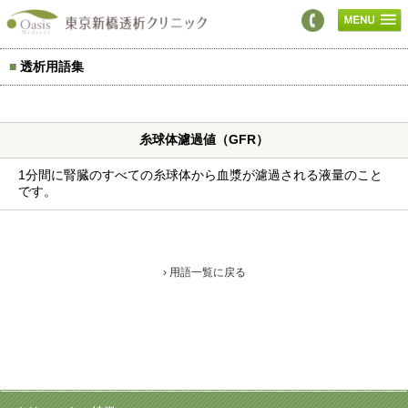
■
透析用語集
糸球体濾過値（GFR）
1分間に腎臓のすべての糸球体から血漿が濾過される液量のこと
です。
› 用語一覧に戻る