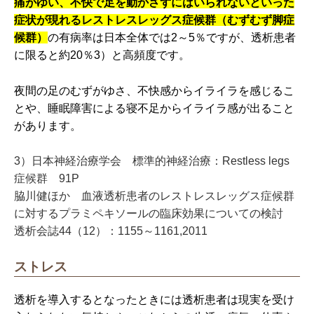
痛がゆい、不快で足を動かさずにはいられないといった
症状が現れるレストレスレッグス症候群（むずむず脚症
候群）
の有病率は日本全体では2～5％ですが、透析患者
に限ると約20％3）と高頻度です。
夜間の足のむずがゆさ、不快感からイライラを感じるこ
とや、睡眠障害による寝不足からイライラ感が出ること
があります。
3）日本神経治療学会 標準的神経治療：Restless legs
症候群 91P
脇川健ほか 血液透析患者のレストレスレッグス症候群
に対するプラミペキソールの臨床効果についての検討
透析会誌44（12）：1155～1161,2011
ストレス
透析を導入するとなったときには透析患者は現実を受け