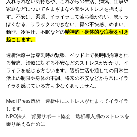
入れられない気持ちや、これからの生活、病気、仕事や
家庭などについてさまざまな不安やストレスを抱えま
す。不安は、緊張、イライラして落ち着かない、怒りっ
ぽくなる、リラックスできない、胃の不快感、めまい、
動悸、冷や汗、不眠などの
精神的・身体的な症状を引き
起こします。
透析治療中は穿刺時の緊張、ベッド上で長時間拘束され
る苦痛、治療に対する不安などのストレスがかかり、イ
ライラを感じる方もいます。透析生活を通しての日常生
活上の制限や身体の不調、将来の不安などから常にイラ
イラを感じている方も少なくありません。
Medi Press透析 透析中にストレスがたまってイライラ
します。
NPO法人 腎臓サポート協会 透析導入期のストレスを
乗り越えるために