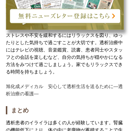
負担からも生じます。
透析治療中や透析生活のストレス
や不安で余裕がない状態だと、普段は受け入れらえるこ
とでも不快、怒り、イライラを感じてしまします。
ストレスや不安を緩和するにはリラックスを図り、ゆっ
たりとした気持ちで過ごすことが大切です。透析治療中
にはテレビの視聴、音楽鑑賞、読書、患者同士やスタッ
フとの会話を楽しむなど、自分の気持ちが穏やかになる
方法をみつけて過ごしましょう。家でもリラックスでき
る時間を持ちましょう。
旭化成メディカル 安心して透析生活を送るために―透
析治療の看護―
まとめ
透析患者のイライラは多くの人が経験しています。腎臓
の機能低下により、体の中に老廃物が蓄積することで生