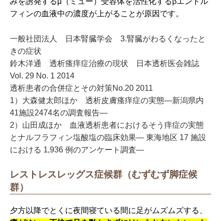
みを誘発するμ（ミュー）受容体を活性化するβエンドル
フィンの血液中の濃度が上がることが原因です。
一般社団法人 日本腎臓学会 3.腎臓がわるくなったと
きの症状
鈴木洋通 透析瘙痒症治療の現状 日本透析医会雑誌
Vol. 29 No. 1 2014
透析患者の合併症とその対策No.20 2011
1）大森健太郎ほか 透析皮膚瘙痒症の実態―新潟県内
41施設2474名の調査報告―
2）山田成ほか 血液透析患者におけるそう痒症の実態
とナルフラフィン塩酸塩の臨床効果― 東海地区 17 施設
における 1,936 例のアンケート調査―
レストレスレッグス症候群（むずむず脚症候
群）
夕方以降でとくに夜間寝ている間に足がムズムズする、