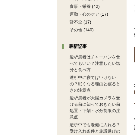
食事・栄養
(42)
運動・心のケア
(17)
腎不全
(17)
その他
(140)
最新記事
透析患者はチャーハンを食
べてもいい？注意したい塩
分と食べ方
透析中に寝てはいけない
の？眠くなる理由と寝ると
きの注意点
透析患者が大腸カメラを受
ける前に知っておきたい前
処置・下剤・水分制限の注
意点
透析中でも老健に入れる？
受け入れ条件と施設選びの