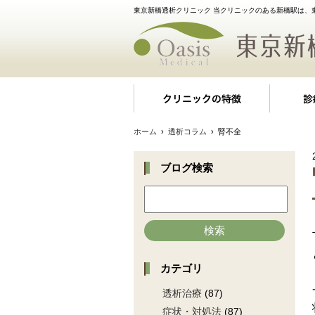
東京新橋透析クリニック 当クリニックのある新橋駅は、
クリニッ
ホーム
›
透析コラム
› 腎不全
ブログ検索
検索
カテゴリ
透析治療
(87)
症状・対処法
(87)