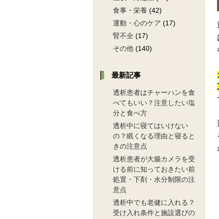
食事・栄養
(42)
運動・心のケア
(17)
腎不全
(17)
その他
(140)
最新記事
透析患者はチャーハンを食
べてもいい？注意したい塩
分と食べ方
透析中に寝てはいけない
の？眠くなる理由と寝ると
きの注意点
透析患者が大腸カメラを受
ける前に知っておきたい前
処置・下剤・水分制限の注
意点
透析中でも老健に入れる？
受け入れ条件と施設選びの