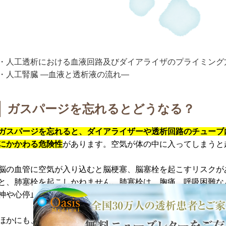
・人工透析における血液回路及びダイアライザのプライミング
・人工腎臓 ―血液と透析液の流れ―
ガスパージを忘れるとどうなる？
ガスパージを忘れると、ダイアライザーや透析回路のチューブ
にかかわる危険性
があります。空気が体の中に入ってしまうと
脳の血管に空気が入り込むと脳梗塞、脳塞栓を起こすリスクが
と、肺塞栓を起こしかねません。肺塞栓は、胸痛、呼吸困難な
神や心停止もみられます。
ほかにも、ダイアライザーの中に残った空気が血液にふれて固