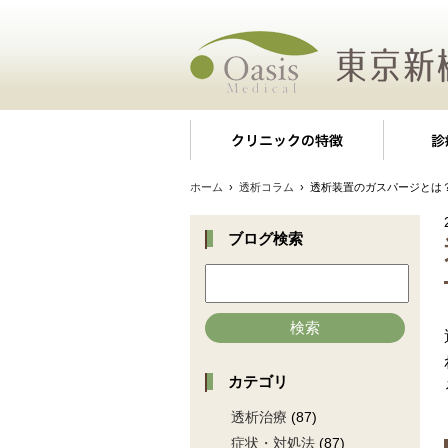
クリニッ
ホーム
›
透析コラム
› 透析装置のガスパージとは
ブログ検索
検索
カテゴリ
透析治療
(87)
症状・対処法
(87)