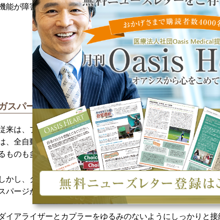
機能が障害され、透析効率が悪くなります。
ガスパージは確認作業が大切
従来は、プライミングのひとつひとつの工程を医療スタッフが
は、全自動透析装置の導入により、ガスパージを含むプライミ
るものも多くなっています。
しかし、ダイアライザーや部品の接続が甘かった場合や、確認
スパージが正常に完了されず、空気混入による事故が発生する
ダイアライザーとカプラーをゆるみのないようにしっかりと接