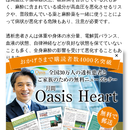
く、麻酔に含まれている成分が高血圧を悪化させるリス
クや、普段飲んでいる薬と麻酔薬を一緒に使うことによ
って病状が悪化する危険もあり、注意が必要です。
透析患者さんは体重や身体の水分量、電解質バランス、
血液の状態、自律神経などが良好な状態を保てていない
ことも多く、全身麻酔の影響を受けて悪化することもあ
✕
ります。
参考文献：
横山和子 維持透析患者の麻酔-第42回 日本
透析医学会カレントコンセプトより 透析会誌31