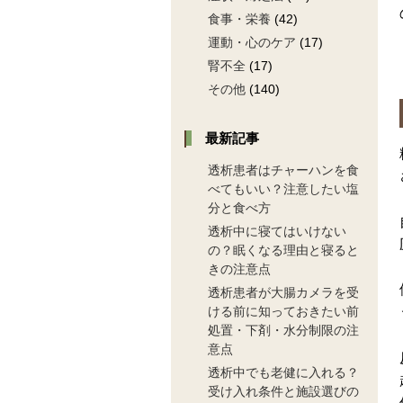
食事・栄養
(42)
運動・心のケア
(17)
腎不全
(17)
その他
(140)
最新記事
透析患者はチャーハンを食
べてもいい？注意したい塩
分と食べ方
透析中に寝てはいけない
の？眠くなる理由と寝ると
きの注意点
透析患者が大腸カメラを受
ける前に知っておきたい前
処置・下剤・水分制限の注
意点
透析中でも老健に入れる？
受け入れ条件と施設選びの