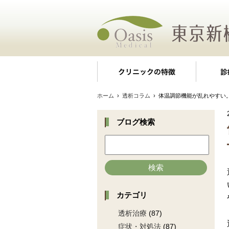
クリニッ
ホーム
›
透析コラム
› 体温調節機能が乱れやすい
ブログ検索
検索
カテゴリ
透析治療
(87)
症状・対処法
(87)