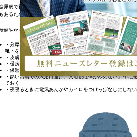
糖尿病で神経障害が進行している患者さんは、電気あんかやカ
もあるため、
冬の温めグッズを使用する際にも注意が必要です
転倒やかゆみ、低温やけどを避けて冬の暖をとるための体温調
・分厚い上着や厚みのある靴下は転倒しやすくなるため、薄
靴下を活用する
・皮膚に刺激となる素材の衣類は避ける
・暖房で部屋の空気を暖めると同時に、部屋が乾燥しないよ
・保湿剤を塗るなど、皮膚の保湿をしっかり行う
・熱いお湯での入浴は避け、入浴後は体が冷めないように洗
ておく
・夜寝るときに電気あんかやカイロをつけっぱなしにしない