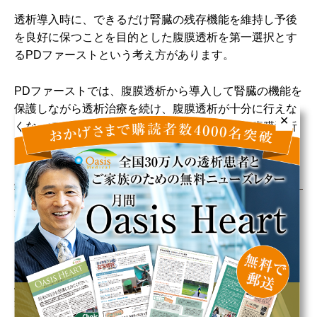
透析導入時に、できるだけ腎臓の残存機能を維持し予後
を良好に保つことを目的とした腹膜透析を第一選択とす
るPDファーストという考え方があります。
PDファーストでは、腹膜透析から導入して腎臓の機能を
保護しながら透析治療を続け、腹膜透析が十分に行えな
✕
くなってくると血液透析へと移行する方法や、腹膜透析
と血液透析を併用していく方法があります。
患者さんの状態と生活に合わせた透析治療法を
透析治療は導入を開始すれば一生涯続けていく必要があ
ります。血液透析、腹膜透析のどちらにもメリットとデ
メリットがあります。
患者さんの腎臓の状態や年齢、体調、ライフスタイル、
介護者の状態などによっても最適な治療法は変わってき