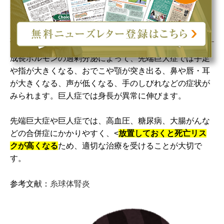
範囲な熱傷を受けた場合に起こりやすくなります。
先端巨大症・巨人症
成長ホルモンの過剰分泌によって、先端巨大症では手足
や指が大きくなる、おでこや顎が突き出る、鼻や唇・耳
が大きくなる、声が低くなる、手のしびれなどの症状が
みられます。巨人症では身長が異常に伸びます。
先端巨大症や巨人症では、高血圧、糖尿病、大腸がんな
どの合併症にかかりやすく、<
放置しておくと死亡リス
クが高くなる
ため、適切な治療を受けることが大切で
す。
参考文献：
糸球体腎炎