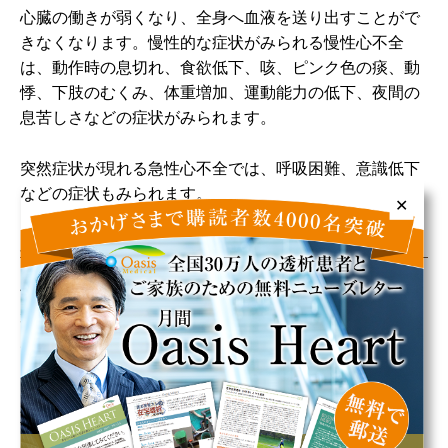
心臓の働きが弱くなり、全身へ血液を送り出すことがで
きなくなります。慢性的な症状がみられる慢性心不全
は、動作時の息切れ、食欲低下、咳、ピンク色の痰、動
悸、下肢のむくみ、体重増加、運動能力の低下、夜間の
息苦しさなどの症状がみられます。
突然症状が現れる急性心不全では、呼吸困難、意識低下
などの症状もみられます。
✕
脱水症
体内の水分と塩分が失われて、めまいや立ちくらみ、足
がつる、頭痛、吐き気、身体のだるさ、脱力感、集中
力・判断力の低下、血圧低下、食欲低下などの症状がみ
られます。
重症になると、意識障害やけいれんなどが起こることも
あります。脱水症は水分補給が十分でなかった場合や広