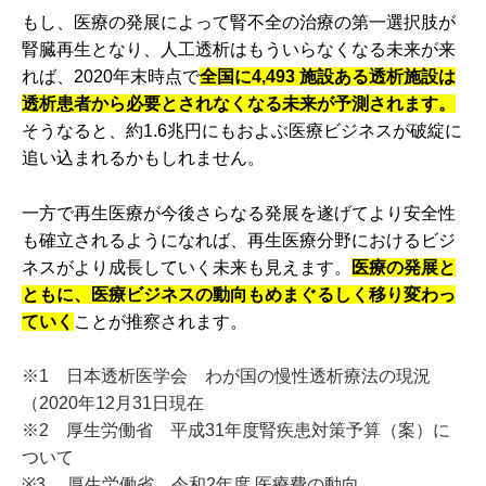
もし、医療の発展によって腎不全の治療の第一選択肢が
腎臓再生となり、人工透析はもういらなくなる未来が来
れば、2020年末時点で
全国に4,493 施設ある透析施設は
透析患者から必要とされなくなる未来が予測されます。
そうなると、約1.6兆円にもおよぶ医療ビジネスが破綻に
追い込まれるかもしれません。
一方で再生医療が今後さらなる発展を遂げてより安全性
も確立されるようになれば、再生医療分野におけるビジ
ネスがより成長していく未来も見えます。
医療の発展と
ともに、医療ビジネスの動向もめまぐるしく移り変わっ
ていく
ことが推察されます。
※1 日本透析医学会 わが国の慢性透析療法の現況
（2020年12月31日現在
※2 厚生労働省 平成31年度腎疾患対策予算（案）に
ついて
※3 厚生労働省 令和2年度 医療費の動向