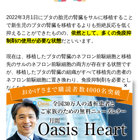
2022年3月1日にブタの胎児の腎臓をサルに移植すること
で新生児のブタの腎臓を移植するよりも拒絶反応を低く
抑えることができたものの、
依然として、多くの免疫抑
制剤の使用が必要な状態
だといいます。
現在は、移植したブタの腎臓のネフロン前駆細胞と移植
先のサルのネフロン前駆細胞の両方が存在する状態です
が、移植したブタの腎臓の組織がすべて移植先の患者の
ネフロン前駆細胞に置き換わり、免疫抑制剤を必要とし
✕
なくなることが目標とされています。
そのために、患者由来のiPS細胞からネフロン前駆細胞
を迅速につくる技術の開発と、薬剤を利用してブタの組
織が消失するような遺伝子改変ブタをつくる研究がすす
められています。