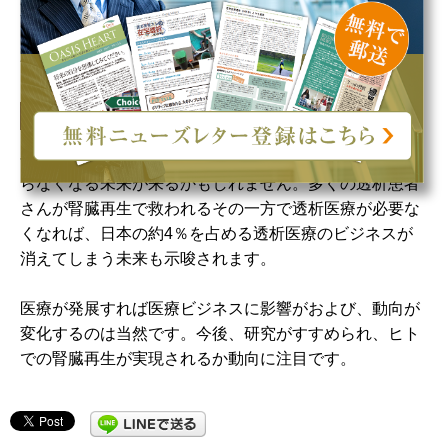
東京慈恵会医科大学らプレスリリース ブタ腎臓移植
は、胎仔腎臓の方が拒絶反応が弱い〜サルを用いた世界
初の証明〜 2022.3.1
まとめ
今後さらに腎臓再生の研究が進めば、人工透析はもうい
らなくなる未来が来るかもしれません。多くの透析患者
さんが腎臓再生で救われるその一方で透析医療が必要な
くなれば、日本の約4％を占める透析医療のビジネスが
消えてしまう未来も示唆されます。
医療が発展すれば医療ビジネスに影響がおよび、動向が
変化するのは当然です。今後、研究がすすめられ、ヒト
での腎臓再生が実現されるか動向に注目です。