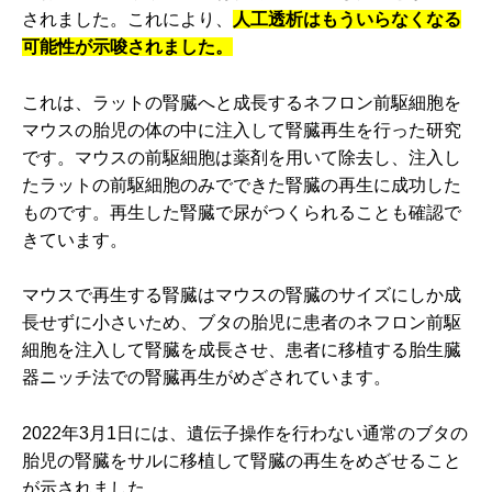
されました。これにより、
人工透析はもういらなくなる
可能性が示唆されました。
これは、ラットの腎臓へと成長するネフロン前駆細胞を
マウスの胎児の体の中に注入して腎臓再生を行った研究
です。マウスの前駆細胞は薬剤を用いて除去し、注入し
たラットの前駆細胞のみでできた腎臓の再生に成功した
ものです。再生した腎臓で尿がつくられることも確認で
きています。
マウスで再生する腎臓はマウスの腎臓のサイズにしか成
長せずに小さいため、ブタの胎児に患者のネフロン前駆
細胞を注入して腎臓を成長させ、患者に移植する胎生臓
器ニッチ法での腎臓再生がめざされています。
2022年3月1日には、遺伝子操作を行わない通常のブタの
胎児の腎臓をサルに移植して腎臓の再生をめざせること
が示されました。