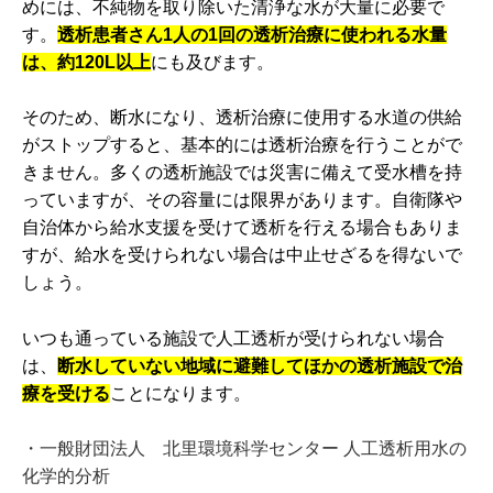
めには、不純物を取り除いた清浄な水が大量に必要で
す。
透析患者さん1人の1回の透析治療に使われる水量
は、約120L以上
にも及びます。
そのため、断水になり、透析治療に使用する水道の供給
がストップすると、基本的には透析治療を行うことがで
きません。多くの透析施設では災害に備えて受水槽を持
っていますが、その容量には限界があります。自衛隊や
自治体から給水支援を受けて透析を行える場合もありま
すが、給水を受けられない場合は中止せざるを得ないで
しょう。
いつも通っている施設で人工透析が受けられない場合
は、
断水していない地域に避難してほかの透析施設で治
療を受ける
ことになります。
・一般財団法人 北里環境科学センター 人工透析用水の
化学的分析