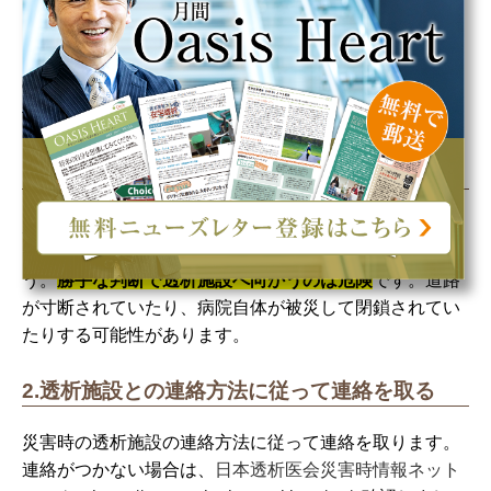
実際に災害が起きて断水してしまった場合、慌てずに以
下の手順で行動しましょう。
1.まずは身の安全を確保し、待機する
災害での断水の場合は、まずは自宅で身の安全を確保
し、テレビやラジオで地域の被害状況を確認しましょ
う。
勝手な判断で透析施設へ向かうのは危険
です。道路
が寸断されていたり、病院自体が被災して閉鎖されてい
たりする可能性があります。
2.透析施設との連絡方法に従って連絡を取る
災害時の透析施設の連絡方法に従って連絡を取ります。
連絡がつかない場合は、
日本透析医会災害時情報ネット