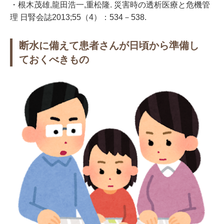
・根木茂雄,龍田浩一,重松隆. 災害時の透析医療と危機管
理 日腎会誌2013;55（4）：534－538.
断水に備えて患者さんが日頃から準備し
ておくべきもの