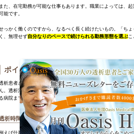
また、在宅勤務が可能な仕事もあります。職業によっては、起
可能です。
せっかく働くのですから、なるべく長く続けたいもの。「ちょ
く、無理せず
自分なりのペースで続けられる勤務形態を選ぶ
こ
ポイント3：透析治療の時間的拘束を考
透析患者さんは、ほとんどの方が週3回通院し、1回4時間以上
ん。透析治療を受けている時間は仕事ができないのはもちろん
る病院までの距離や移動手段も考えておく必要があります。
透析時間＋移動時間がかかる
例えば仕事場から病院までが2時間かかるとしたら、早退する