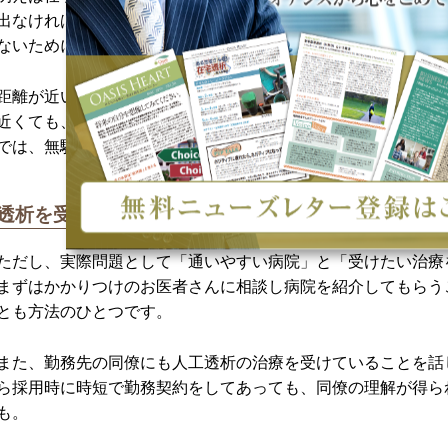
出なければなりません。ただでさえ透析治療で時間をとられる
ないためにも、自宅と勤務先、勤務先と病院の距離は、出来る
距離が近いだけでなく、移動の交通手段がスムーズかどうかも
近くても、電車やバスを何本も乗り継がなければいけない、乗
では、無駄な時間が増えるばかりではなく、体にも負担がかか
透析を受けやすい・働きやすい工夫を
ただし、実際問題として「通いやすい病院」と「受けたい治療
まずはかかりつけのお医者さんに相談し病院を紹介してもらう
とも方法のひとつです。
また、勤務先の同僚にも人工透析の治療を受けていることを話
ら採用時に時短で勤務契約をしてあっても、同僚の理解が得ら
も。