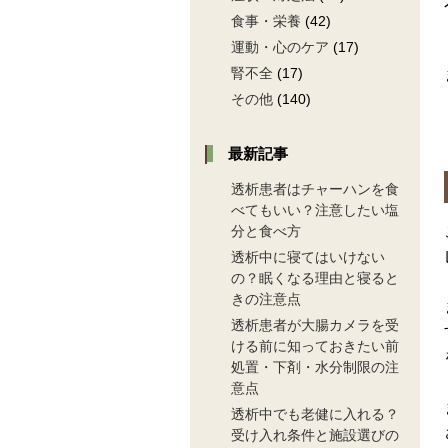
食事・栄養
(42)
運動・心のケア
(17)
腎不全
(17)
その他
(140)
最新記事
透析患者はチャーハンを食
べてもいい？注意したい塩
分と食べ方
透析中に寝てはいけない
の？眠くなる理由と寝ると
きの注意点
透析患者が大腸カメラを受
ける前に知っておきたい前
処置・下剤・水分制限の注
意点
透析中でも老健に入れる？
受け入れ条件と施設選びの